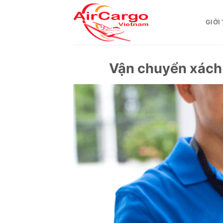
Skip
to
GIỚI
content
Vận chuyển xách t