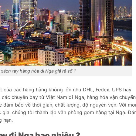
xách tay hàng hóa đi Nga giá rẻ số 1
một của các hãng hàng không lớn như DHL, Fedex, UPS hay
rên các chuyến bay từ Việt Nam đi Nga, hàng hóa vận chuyển
c đảm bảo về thời gian, chất lượng, độ nguyên vẹn. Với m
c gia, chúng tôi thành lập văn phòng gom hàng tại Nga. Đ
g hạn.
ay đi Nga bao nhiêu ?