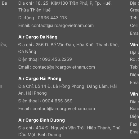
, Ba
Địa chỉ :
18, 25, Kiệt/130 Trần Phú, P, Tp. Huế,
Địa 
Thừa Thiên Huế
Grea
Di động : 0
936 443 113
Tel
Email:
contact@aircargovietnam.com
Cell
Emai
Air Cargo Đà Nẵng
iều,
Địa chỉ :
256 Đ. Bế Văn Đàn, Hòa Khê, Thanh Khê,
Văn 
Đà Nẵng
Địa 
Điện thoại : 093.456.2259
Rd,
Email :
contact@aircargovietnam.com
Tel:
Điện
Air Cargo Hải Phòng
Emai
n
Địa Chỉ:
Lô 14 Đ. Lê Hồng Phong, Đằng Lâm, Hải
An, Hải Phòng
Văn 
Điện thoại :
0904 665 359
Địa 
Email :
contact@aircargovietnam.com
Bund
Điện
Air Cargo Bình Dương
Fax
Địa chỉ :
404 Đ. Nguyễn Văn Trỗi, Hiệp Thành, Thủ
Emai
Dầu Một, Bình Dương