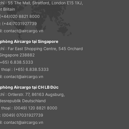
chỉ : 55 The Mall, Stratford, London E15 1XJ,
t Britain
: (+44)020 8821 8000
 : (+44)7031927739
l:
contact@aircargo.vn
phòng Aircargo tại Singapore
chỉ : Far East Shopping Centre, 545 Orchard
 Singapore 238882
(+65) 6.838.5333
 thoại : (+65) 6.838.5333
l:
contact@aircargo.vn
phòng Aircargo tại CH LB Đức
chỉ : Ortlerstr. 77, 86163 Augsburg,
esrepublik Deutschland
 thoại : (0049) 120 8821 8000
 : (0049) 07031927739
l:
contact@aircargo.vn