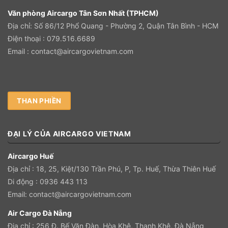
Văn phòng Aircargo Tân Sơn Nhất (TPHCM)
Địa chỉ: Số 86/12 Phổ Quang - Phường 2, Quận Tân Bình - HCM
Điện thoại : 079.516.6689
Email :
contact@aircargovietnam.com
THAN PHIỀN
ĐẠI LÝ CỦA AIRCARGO VIETNAM
Aircargo Huế
Địa chỉ :
18, 25, Kiệt/130 Trần Phú, P, Tp. Huế, Thừa Thiên Huế
Di động : 0
936 443 113
Email:
contact@aircargovietnam.com
Air Cargo Đà Nẵng
Địa chỉ :
256 Đ. Bế Văn Đàn, Hòa Khê, Thanh Khê, Đà Nẵng